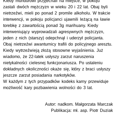
Kiedy mundurowi przyjechali na miejsce, w pokoju
zastali dwóch mężczyzn w wieku 20 i 22 lat. Obaj byli
nietrzeźwi, mieli po ponad 2 promile alkoholu. W trakcie
interwencji, w pokoju policjanci ujawnili leżącą na ławie
torebkę z zawartością ponad 3g marihuany. Kiedy
interweniujący wyprowadzali agresywnych mężczyzn,
jeden z nich (starszy) odepchnął i uderzył policjanta.
Obaj nietrzeźwi awanturnicy trafili do policyjnego aresztu.
Kiedy wytrzeźwieją złożą stosowne wyjaśnienia. Już
wiadomo, że 22-latek usłyszy zarzut naruszenia
nietykalności cielesnej funkcjonariusza. Po ustaleniu
dokładnych okoliczności okaże się, który z braci usłyszy
jeszcze zarzut posiadania narkotyków.
W każdym z tych przypadków kodeks karny przewiduje
możliwość kary pozbawienia wolności do 3 lat.
Autor: nadkom. Małgorzata Marczak
Publikacja: mł. asp. Piotr Duziak