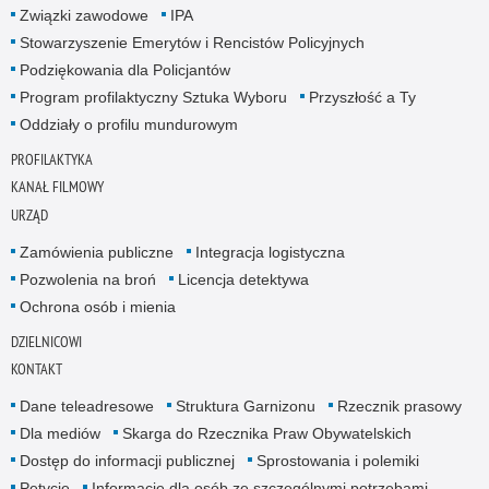
Związki zawodowe
IPA
Stowarzyszenie Emerytów i Rencistów Policyjnych
Podziękowania dla Policjantów
Program profilaktyczny Sztuka Wyboru
Przyszłość a Ty
Oddziały o profilu mundurowym
PROFILAKTYKA
KANAŁ FILMOWY
URZĄD
Zamówienia publiczne
Integracja logistyczna
Pozwolenia na broń
Licencja detektywa
Ochrona osób i mienia
DZIELNICOWI
KONTAKT
Dane teleadresowe
Struktura Garnizonu
Rzecznik prasowy
Dla mediów
Skarga do Rzecznika Praw Obywatelskich
Dostęp do informacji publicznej
Sprostowania i polemiki
Petycje
Informacje dla osób ze szczególnymi potrzebami