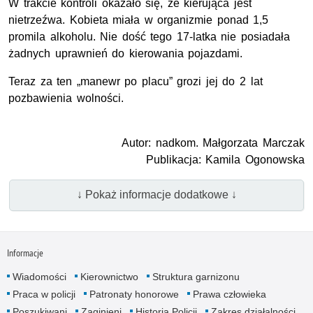
W trakcie kontroli okazało się, że kierująca jest
nietrzeźwa. Kobieta miała w organizmie ponad 1,5
promila alkoholu. Nie dość tego 17-latka nie posiadała
żadnych uprawnień do kierowania pojazdami.
Teraz za ten „manewr po placu” grozi jej do 2 lat
pozbawienia wolności.
Autor: nadkom. Małgorzata Marczak
Publikacja: Kamila Ogonowska
↓ Pokaż informacje dodatkowe ↓
Informacje
Wiadomości
Kierownictwo
Struktura garnizonu
Praca w policji
Patronaty honorowe
Prawa człowieka
Poszukiwani
Zaginieni
Historia Policji
Zakres działalności