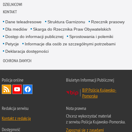
DZIELNICOWI
KONTAKT
Dane teleadresowe
Struktura Garnizonu
Rzecznik prasowy
Dla mediów
Skarga do Rzecznika Praw Obywatelskich
Dostęp do informacji publicznej
Sprostowania i polemiki
Petycje
Informacje dla osób ze szczególnymi potrzebami
Deklaracja dostępności
OCHRONA DANYCH
Policja online
Biuletyn Informacji Publicznej
BIP Policja Kujawsko-
Pomorska
Redakcja serwisu
Nota prawna
Chcesz wykorzystać materiał
Kontakt z redakcją
z serwisu Policja Kujawsko-Pomorska.
Dostępność
Zapoznaj się z zasadami