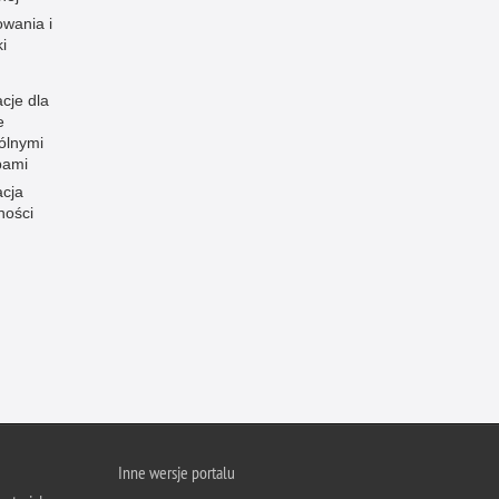
owania i
i
cje dla
e
ólnymi
bami
acja
ności
Inne wersje portalu