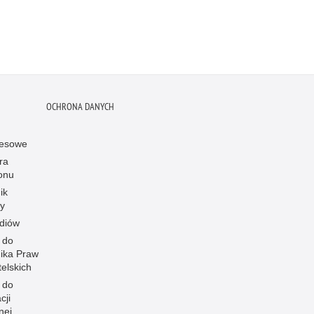
OCHRONA DANYCH
resowe
ra
onu
ik
y
diów
 do
ika Praw
elskich
 do
cji
nej