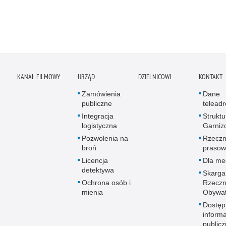
KANAŁ FILMOWY
URZĄD
DZIELNICOWI
KONTAKT
Zamówienia
Dane
publiczne
telead
Integracja
Struktu
logistyczna
Garniz
Pozwolenia na
Rzeczn
broń
prasow
Licencja
Dla me
detektywa
Skarga
Ochrona osób i
Rzeczn
mienia
Obywat
Dostęp
informa
publicz