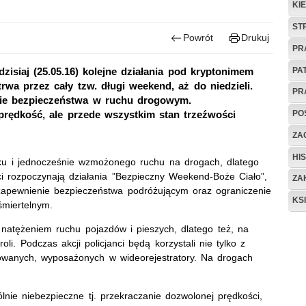
KI
ST
Powrót
Drukuj
PR
PA
zisiaj (25.05.16) kolejne działania pod kryptonimem
wa przez cały tzw. długi weekend, aż do niedzieli.
PR
nie bezpieczeństwa w ruchu drogowym.
PO
 prędkość, ale przede wszystkim stan trzeźwości
ZAG
HIS
ku i jednocześnie wzmożonego ruchu na drogach, dlatego
nci rozpoczynają działania ”Bezpieczny Weekend-Boże Ciało”,
ZA
u zapewnienie bezpieczeństwa podróżującym oraz ograniczenie
KS
śmiertelnym.
natężeniem ruchu pojazdów i pieszych, dlatego też, na
oli. Podczas akcji policjanci będą korzystali nie tylko z
owanych, wyposażonych w wideorejestratory. Na drogach
nie niebezpieczne tj. przekraczanie dozwolonej prędkości,