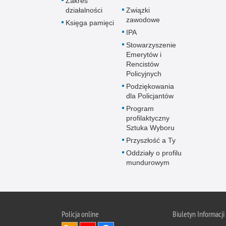
Zakres
działalności
Związki
zawodowe
Księga pamięci
IPA
Stowarzyszenie
Emerytów i
Rencistów
Policyjnych
Podziękowania
dla Policjantów
Program
profilaktyczny
Sztuka Wyboru
Przyszłość a Ty
Oddziały o profilu
mundurowym
Policja online
Biuletyn Informacji