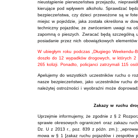
nieustąpienie pierwszeństwa przejazdu, nieprawi
kierujące pod wpływem alkoholu. Sprawdzać będą
bezpieczeństwa, czy dzieci przewożone są w fotel
miejsc w pojeździe, jaka została określona w do
techniczny pojazdów, ze zwróceniem uwagi na ośw
zapomną o pieszych. Zwracać będą szczególną u
posiadanie przez nich obowiązkowych elementów
W ubiegłym roku podczas „Długiego Weekendu-B
doszło do 12 wypadków drogowych, w których 2 
265 kolizji. Ponadto, policjanci zatrzymali 115 o
Apelujemy do wszystkich uczestników ruchu o ro
nasze bezpieczeństwo, jako uczestników ruchu d
należytej ostrożności i wyobraźni może doprowad
Zakazy w ruchu dro
Uprzejmie informujemy, że zgodnie z § 2 Rozporz
sprawie okresowych ograniczeń oraz zakazu ruchu
Dz. U z 2013 r., poz. 839 z późn. zm.); „wprowa
mowa w § 1 [zakaz ruchu pojazdów i zespołów po