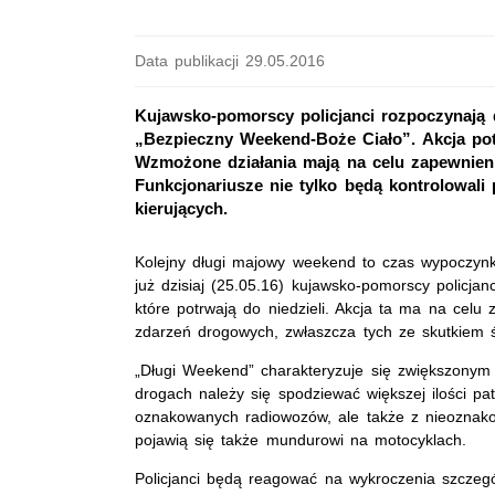
Data publikacji 29.05.2016
Kujawsko-pomorscy policjanci rozpoczynają d
„Bezpieczny Weekend-Boże Ciało”. Akcja potr
Wzmożone działania mają na celu zapewnie
Funkcjonariusze nie tylko będą kontrolowali
kierujących.
Kolejny długi majowy weekend to czas wypoczyn
już dzisiaj (25.05.16) kujawsko-pomorscy policja
które potrwają do niedzieli. Akcja ta ma na cel
zdarzeń drogowych, zwłaszcza tych ze skutkiem 
„Długi Weekend” charakteryzuje się zwiększonym 
drogach należy się spodziewać większej ilości patr
oznakowanych radiowozów, ale także z nieoznak
pojawią się także mundurowi na motocyklach.
Policjanci będą reagować na wykroczenia szczegól