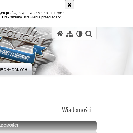
ych plików, to zgadzasz się na ich użycie
. Brak zmiany ustawienia przeglądarki
otwórz wysz
HRONA DANYCH
Wiadomości
ADOMOŚCI