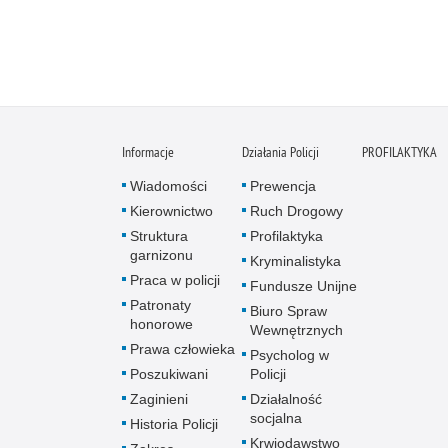
Informacje
Działania Policji
PROFILAKTYKA
Wiadomości
Prewencja
Kierownictwo
Ruch Drogowy
Struktura
Profilaktyka
garnizonu
Kryminalistyka
Praca w policji
Fundusze Unijne
Patronaty
Biuro Spraw
honorowe
Wewnętrznych
Prawa człowieka
Psycholog w
Poszukiwani
Policji
Zaginieni
Działalność
socjalna
Historia Policji
Krwiodawstwo