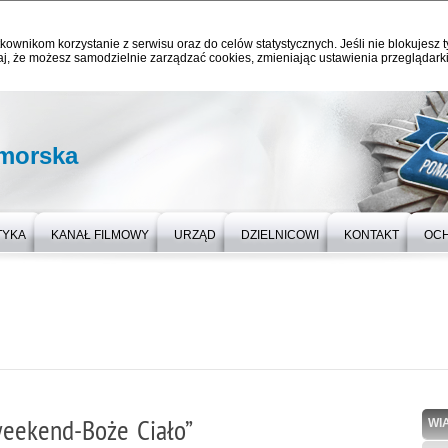
kownikom korzystanie z serwisu oraz do celów statystycznych. Jeśli nie blokujesz t
j, że możesz samodzielnie zarządzać cookies, zmieniając ustawienia przeglądarki
omorska
TYKA
KANAŁ FILMOWY
URZĄD
DZIELNICOWI
KONTAKT
OC
weekend-Boże Ciało”
WI