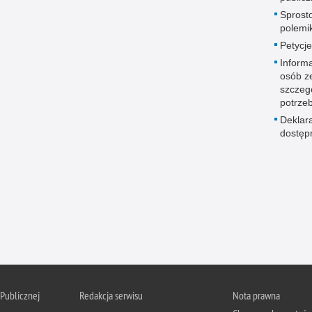
Sprost
polemik
Petycje
Informa
osób z
szczeg
potrze
Deklar
dostęp
 Publicznej
Redakcja serwisu
Nota prawna