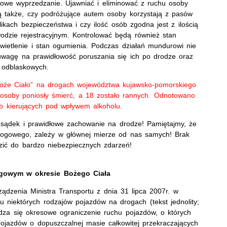
dłowe wyprzedzanie. Ujawniać i eliminować z ruchu osoby
 także, czy podróżujące autem osoby korzystają z pasów
ikach bezpieczeństwa i czy ilość osób zgodna jest z ilością
wodzie rejestracyjnym. Kontrolować będą również stan
ietlenie i stan ogumienia. Podczas działań mundurowi nie
wagę na prawidłowość poruszania się ich po drodze oraz
 odblaskowych.
oże Ciało” na drogach województwa kujawsko-pomorskiego
osoby poniosły śmierć, a 18 zostało rannych. Odnotowano
sób kierujących pod wpływem alkoholu.
zsądek i prawidłowe zachowanie na drodze! Pamiętajmy, że
rogowego, zależy w głównej mierze od nas samych! Brak
zić do bardzo niebezpiecznych zdarzeń!
gowym w okresie Bożego Ciała
ądzenia Ministra Transportu z dnia 31 lipca 2007r. w
 niektórych rodzajów pojazdów na drogach (tekst jednolity;
dza się okresowe ograniczenie ruchu pojazdów, o których
jazdów o dopuszczalnej masie całkowitej przekraczających