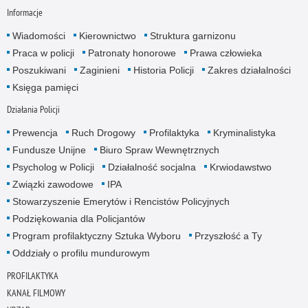
Informacje
Wiadomości
Kierownictwo
Struktura garnizonu
Praca w policji
Patronaty honorowe
Prawa człowieka
Poszukiwani
Zaginieni
Historia Policji
Zakres działalności
Księga pamięci
Działania Policji
Prewencja
Ruch Drogowy
Profilaktyka
Kryminalistyka
Fundusze Unijne
Biuro Spraw Wewnętrznych
Psycholog w Policji
Działalność socjalna
Krwiodawstwo
Związki zawodowe
IPA
Stowarzyszenie Emerytów i Rencistów Policyjnych
Podziękowania dla Policjantów
Program profilaktyczny Sztuka Wyboru
Przyszłość a Ty
Oddziały o profilu mundurowym
PROFILAKTYKA
KANAŁ FILMOWY