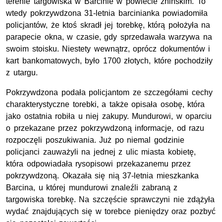
terenie targowiska w Barcinie w powiecie żnińskim. To
wtedy pokrzywdzona 31-letnia barcinianka powiadomiła
policjantów, że ktoś skradł jej torebkę, którą położyła na
parapecie okna, w czasie, gdy sprzedawała warzywa na
swoim stoisku. Niestety wewnątrz, oprócz dokumentów i
kart bankomatowych, było 1700 złotych, które pochodziły
z utargu.
Pokrzywdzona podała policjantom ze szczegółami cechy
charakterystyczne torebki, a także opisała osobę, która
jako ostatnia robiła u niej zakupy. Mundurowi, w oparciu
o przekazane przez pokrzywdzoną informacje, od razu
rozpoczęli poszukiwania. Już po niemal godzinie
policjanci zauważyli na jednej z ulic miasta kobietę,
która odpowiadała rysopisowi przekazanemu przez
pokrzywdzoną. Okazała się nią 37-letnia mieszkanka
Barcina, u której mundurowi znaleźli zabraną z
targowiska torebkę. Na szczęście sprawczyni nie zdążyła
wydać znajdujących się w torebce pieniędzy oraz pozbyć