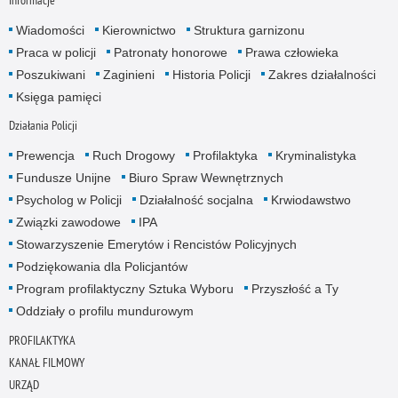
Informacje
Wiadomości
Kierownictwo
Struktura garnizonu
Praca w policji
Patronaty honorowe
Prawa człowieka
Poszukiwani
Zaginieni
Historia Policji
Zakres działalności
Księga pamięci
Działania Policji
Prewencja
Ruch Drogowy
Profilaktyka
Kryminalistyka
Fundusze Unijne
Biuro Spraw Wewnętrznych
Psycholog w Policji
Działalność socjalna
Krwiodawstwo
Związki zawodowe
IPA
Stowarzyszenie Emerytów i Rencistów Policyjnych
Podziękowania dla Policjantów
Program profilaktyczny Sztuka Wyboru
Przyszłość a Ty
Oddziały o profilu mundurowym
PROFILAKTYKA
KANAŁ FILMOWY
URZĄD