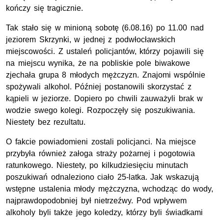
kończy się tragicznie.
Tak stało się w minioną sobotę (6.08.16) po 11.00 nad
jeziorem Skrzynki, w jednej z podwłocławskich
miejscowości. Z ustaleń policjantów, którzy pojawili się
na miejscu wynika, że na pobliskie pole biwakowe
zjechała grupa 8 młodych mężczyzn. Znajomi wspólnie
spożywali alkohol. Później postanowili skorzystać z
kąpieli w jeziorze. Dopiero po chwili zauważyli brak w
wodzie swego kolegi. Rozpoczęły się poszukiwania.
Niestety bez rezultatu.
O fakcie powiadomieni zostali policjanci. Na miejsce
przybyła również załoga straży pożarnej i pogotowia
ratunkowego. Niestety, po kilkudziesięciu minutach
poszukiwań odnaleziono ciało 25-latka. Jak wskazują
wstępne ustalenia młody mężczyzna, wchodząc do wody,
najprawdopodobniej był nietrzeźwy. Pod wpływem
alkoholy byli także jego koledzy, którzy byli świadkami