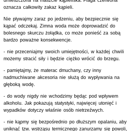
umieszczona na maszcie kąpieliska. Flaga czerwona
oznacza całkowity zakaz kąpieli.
Nie pływajmy zaraz po jedzeniu, aby bezpiecznie się
kąpać odczekaj. Zimna woda może doprowadzić do
bolesnego skurczu żołądka, co może ponieść za sobą
bardzo poważne konsekwencje.
- nie przeceniajmy swoich umiejętności, w każdej chwili
możemy stracić siły i będzie ciężko wrócić do brzegu.
- pamiętajmy, że materac dmuchany, czy inny
nadmuchiwane akcesoria nie służą do wypływania na
głęboką wodę.
- do wody nigdy nie wchodzimy będąc pod wpływem
alkoholu. Jak pokazują statystyki, najwięcej utonięć i
wypadków dotyczy właśnie osób nietrzeźwych.
- nie kąpmy się bezpośrednio po dłuższym opalaniu, aby
uniknąć tzw. wstrząsu termicznego zanurzamy się powoli,