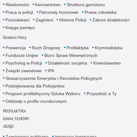
Wiadomości
Kierownictwo
Struktura garnizonu
Praca w policji
Patronaty honorowe
Prawa człowieka
Poszukiwani
Zaginieni
Historia Policji
Zakres działalności
Księga pamięci
Działania Policji
Prewencja
Ruch Drogowy
Profilaktyka
Kryminalistyka
Fundusze Unijne
Biuro Spraw Wewnętrznych
Psycholog w Policji
Działalność socjalna
Krwiodawstwo
Związki zawodowe
IPA
Stowarzyszenie Emerytów i Rencistów Policyjnych
Podziękowania dla Policjantów
Program profilaktyczny Sztuka Wyboru
Przyszłość a Ty
Oddziały o profilu mundurowym
PROFILAKTYKA
KANAŁ FILMOWY
URZĄD
Zamówienia publiczne
Integracja logistyczna