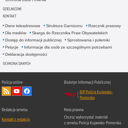
DZIELNICOWI
KONTAKT
Dane teleadresowe
Struktura Garnizonu
Rzecznik prasowy
Dla mediów
Skarga do Rzecznika Praw Obywatelskich
Dostęp do informacji publicznej
Sprostowania i polemiki
Petycje
Informacje dla osób ze szczególnymi potrzebami
Deklaracja dostępności
OCHRONA DANYCH
Policja online
Biuletyn Informacji Publicznej
BIP Policja Kujawsko-
Pomorska
Redakcja serwisu
Nota prawna
Chcesz wykorzystać materiał
Kontakt z redakcją
z serwisu Policja Kujawsko-Pomorska.