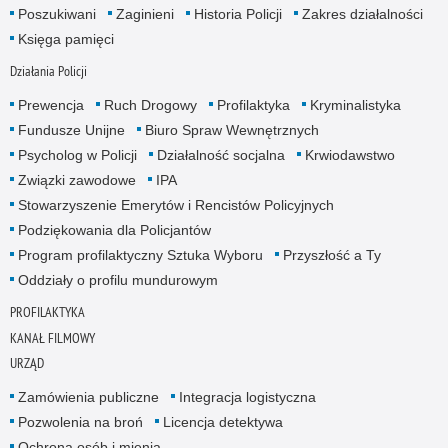
Poszukiwani
Zaginieni
Historia Policji
Zakres działalności
Księga pamięci
Działania Policji
Prewencja
Ruch Drogowy
Profilaktyka
Kryminalistyka
Fundusze Unijne
Biuro Spraw Wewnętrznych
Psycholog w Policji
Działalność socjalna
Krwiodawstwo
Związki zawodowe
IPA
Stowarzyszenie Emerytów i Rencistów Policyjnych
Podziękowania dla Policjantów
Program profilaktyczny Sztuka Wyboru
Przyszłość a Ty
Oddziały o profilu mundurowym
PROFILAKTYKA
KANAŁ FILMOWY
URZĄD
Zamówienia publiczne
Integracja logistyczna
Pozwolenia na broń
Licencja detektywa
Ochrona osób i mienia