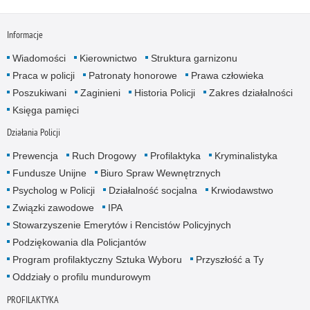
Informacje
Wiadomości
Kierownictwo
Struktura garnizonu
Praca w policji
Patronaty honorowe
Prawa człowieka
Poszukiwani
Zaginieni
Historia Policji
Zakres działalności
Księga pamięci
Działania Policji
Prewencja
Ruch Drogowy
Profilaktyka
Kryminalistyka
Fundusze Unijne
Biuro Spraw Wewnętrznych
Psycholog w Policji
Działalność socjalna
Krwiodawstwo
Związki zawodowe
IPA
Stowarzyszenie Emerytów i Rencistów Policyjnych
Podziękowania dla Policjantów
Program profilaktyczny Sztuka Wyboru
Przyszłość a Ty
Oddziały o profilu mundurowym
PROFILAKTYKA