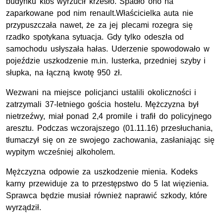
budynku ktoś wyrzucił krzesło. Spadło ono na
zaparkowane pod nim renault.Właścicielka auta nie
przypuszczała nawet, że za jej plecami rozegra się
rzadko spotykana sytuacja. Gdy tylko odeszła od
samochodu usłyszała hałas. Uderzenie spowodowało w
pojeździe uszkodzenie m.in. lusterka, przedniej szyby i
słupka, na łączną kwotę 950 zł.
Wezwani na miejsce policjanci ustalili okoliczności i
zatrzymali 37-letniego gościa hostelu. Mężczyzna był
nietrzeźwy, miał ponad 2,4 promile i trafił do policyjnego
aresztu. Podczas wczorajszego (01.11.16) przesłuchania,
tłumaczył się on ze swojego zachowania, zasłaniając się
wypitym wcześniej alkoholem.
Mężczyzna odpowie za uszkodzenie mienia. Kodeks
karny przewiduje za to przestępstwo do 5 lat więzienia.
Sprawca będzie musiał również naprawić szkody, które
wyrządził.