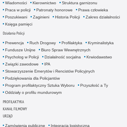
Wiadomości
Kierownictwo
Struktura garnizonu
Praca w policji
Patronaty honorowe
Prawa człowieka
Poszukiwani
Zaginieni
Historia Policji
Zakres działalności
Księga pamięci
Działania Policji
Prewencja
Ruch Drogowy
Profilaktyka
Kryminalistyka
Fundusze Unijne
Biuro Spraw Wewnętrznych
Psycholog w Policji
Działalność socjalna
Krwiodawstwo
Związki zawodowe
IPA
Stowarzyszenie Emerytów i Rencistów Policyjnych
Podziękowania dla Policjantów
Program profilaktyczny Sztuka Wyboru
Przyszłość a Ty
Oddziały o profilu mundurowym
PROFILAKTYKA
KANAŁ FILMOWY
URZĄD
Zamówienia publiczne
Integracja logistyczna