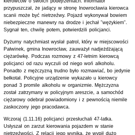
kierowców o swoich podejrzeniach. Informator
przypuszczał, że jadący w stronę Inowrocławia kierowca
scanii może być nietrzeźwy. Pojazd wykonywał bowiem
niebezpieczne manewry na drodze i jechał "wężykiem".
Sygnał ten, chwilę potem, potwierdzili policjanci.
Dyżurny natychmiast wysłał patrol, który w miejscowości
Pałwinek, gmina Inowrocław, zauważył nadjeżdżającą
ciężarówkę. Podczas rozmowy z 47-letnim kierowcą
policjanci od razu wyczuli od niego woń alkoholu.
Ponadto z mężczyzną trudno było rozmawiać, bo jedynie
bełkotał. Policyjne urządzenie wykazało u kierowcy
ponad 3 promile alkoholu w organizmie. Mężczyzna
został zatrzymany w policyjnym areszcie, a samochód
ciężarowy odebrał powiadomiony i z pewnością niemile
zaskoczony jego pracodawca.
Wczoraj (1.11.16) policjanci przesłuchali 47-latka.
Usłyszał on zarzut kierowania pojazdem w stanie
nietrzeźwości. Z relacji jego wynika, że wypił dużo