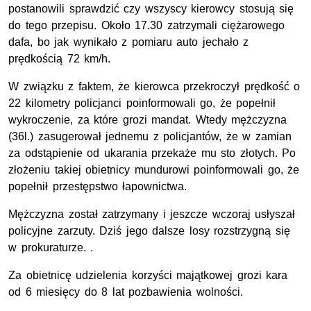
postanowili sprawdzić czy wszyscy kierowcy stosują się
do tego przepisu. Około 17.30 zatrzymali ciężarowego
dafa, bo jak wynikało z pomiaru auto jechało z
prędkością 72 km/h.
W związku z faktem, że kierowca przekroczył prędkość o
22 kilometry policjanci poinformowali go, że popełnił
wykroczenie, za które grozi mandat. Wtedy mężczyzna
(36l.) zasugerował jednemu z policjantów, że w zamian
za odstąpienie od ukarania przekaże mu sto złotych. Po
złożeniu takiej obietnicy mundurowi poinformowali go, że
popełnił przestępstwo łapownictwa.
Mężczyzna został zatrzymany i jeszcze wczoraj usłyszał
policyjne zarzuty. Dziś jego dalsze losy rozstrzygną się
w prokuraturze. .
Za obietnicę udzielenia korzyści majątkowej grozi kara
od 6 miesięcy do 8 lat pozbawienia wolności.