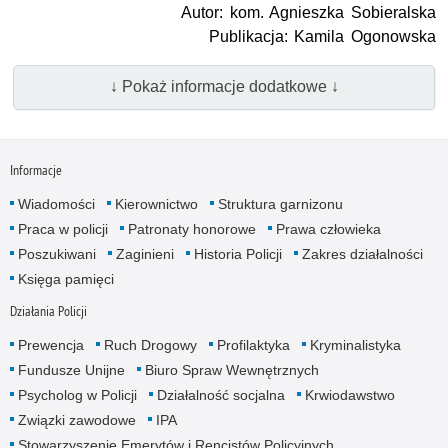
Autor: kom. Agnieszka Sobieralska
Publikacja: Kamila Ogonowska
↓ Pokaż informacje dodatkowe ↓
Informacje
Wiadomości
Kierownictwo
Struktura garnizonu
Praca w policji
Patronaty honorowe
Prawa człowieka
Poszukiwani
Zaginieni
Historia Policji
Zakres działalności
Księga pamięci
Działania Policji
Prewencja
Ruch Drogowy
Profilaktyka
Kryminalistyka
Fundusze Unijne
Biuro Spraw Wewnętrznych
Psycholog w Policji
Działalność socjalna
Krwiodawstwo
Związki zawodowe
IPA
Stowarzyszenie Emerytów i Rencistów Policyjnych