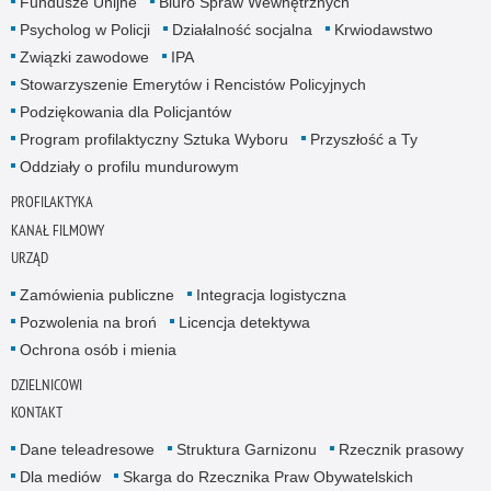
Fundusze Unijne
Biuro Spraw Wewnętrznych
Psycholog w Policji
Działalność socjalna
Krwiodawstwo
Związki zawodowe
IPA
Stowarzyszenie Emerytów i Rencistów Policyjnych
Podziękowania dla Policjantów
Program profilaktyczny Sztuka Wyboru
Przyszłość a Ty
Oddziały o profilu mundurowym
PROFILAKTYKA
KANAŁ FILMOWY
URZĄD
Zamówienia publiczne
Integracja logistyczna
Pozwolenia na broń
Licencja detektywa
Ochrona osób i mienia
DZIELNICOWI
KONTAKT
Dane teleadresowe
Struktura Garnizonu
Rzecznik prasowy
Dla mediów
Skarga do Rzecznika Praw Obywatelskich