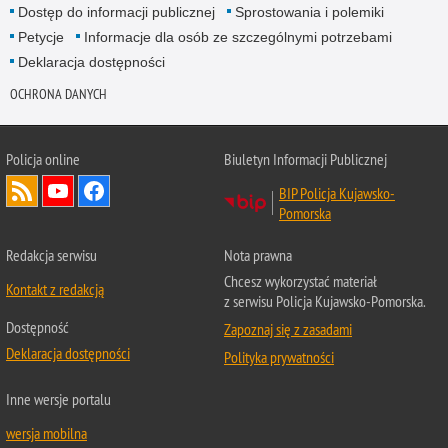
Dostęp do informacji publicznej
Sprostowania i polemiki
Petycje
Informacje dla osób ze szczególnymi potrzebami
Deklaracja dostępności
OCHRONA DANYCH
Policja online
Biuletyn Informacji Publicznej
BIP Policja Kujawsko-
Pomorska
Redakcja serwisu
Nota prawna
Chcesz wykorzystać materiał
Kontakt z redakcją
z serwisu Policja Kujawsko-Pomorska.
Dostępność
Zapoznaj się z zasadami
Deklaracja dostępności
Polityka prywatności
Inne wersje portalu
wersja mobilna