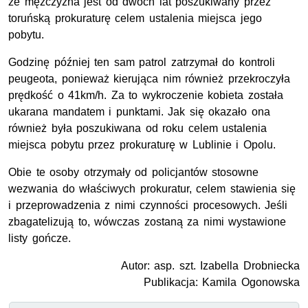
że mężczyzna jest od dwóch lat poszukiwany przez
toruńską prokuraturę celem ustalenia miejsca jego
pobytu.
Godzinę później ten sam patrol zatrzymał do kontroli
peugeota, ponieważ kierująca nim również przekroczyła
prędkość o 41km/h. Za to wykroczenie kobieta została
ukarana mandatem i punktami. Jak się okazało ona
również była poszukiwana od roku celem ustalenia
miejsca pobytu przez prokuraturę w Lublinie i Opolu.
Obie te osoby otrzymały od policjantów stosowne
wezwania do właściwych prokuratur, celem stawienia się
i przeprowadzenia z nimi czynności procesowych. Jeśli
zbagatelizują to, wówczas zostaną za nimi wystawione
listy gończe.
Autor: asp. szt. Izabella Drobniecka
Publikacja: Kamila Ogonowska