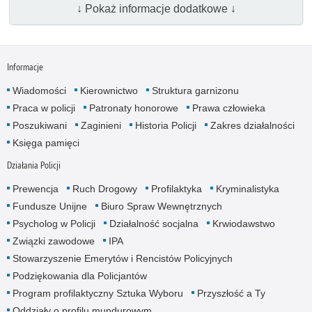
↓ Pokaż informacje dodatkowe ↓
Informacje
Wiadomości
Kierownictwo
Struktura garnizonu
Praca w policji
Patronaty honorowe
Prawa człowieka
Poszukiwani
Zaginieni
Historia Policji
Zakres działalności
Księga pamięci
Działania Policji
Prewencja
Ruch Drogowy
Profilaktyka
Kryminalistyka
Fundusze Unijne
Biuro Spraw Wewnętrznych
Psycholog w Policji
Działalność socjalna
Krwiodawstwo
Związki zawodowe
IPA
Stowarzyszenie Emerytów i Rencistów Policyjnych
Podziękowania dla Policjantów
Program profilaktyczny Sztuka Wyboru
Przyszłość a Ty
Oddziały o profilu mundurowym