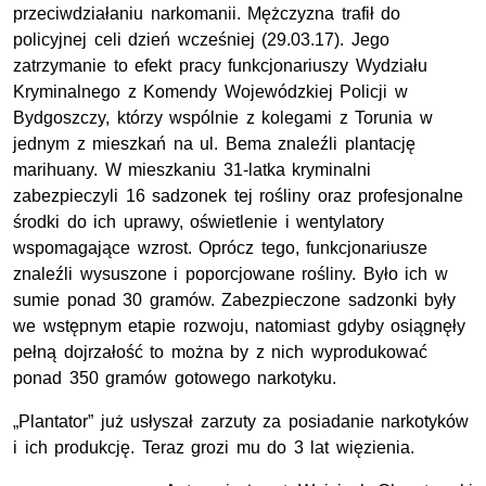
przeciwdziałaniu narkomanii. Mężczyzna trafił do
policyjnej celi dzień wcześniej (29.03.17). Jego
zatrzymanie to efekt pracy funkcjonariuszy Wydziału
Kryminalnego z Komendy Wojewódzkiej Policji w
Bydgoszczy, którzy wspólnie z kolegami z Torunia w
jednym z mieszkań na ul. Bema znaleźli plantację
marihuany. W mieszkaniu 31-latka kryminalni
zabezpieczyli 16 sadzonek tej rośliny oraz profesjonalne
środki do ich uprawy, oświetlenie i wentylatory
wspomagające wzrost. Oprócz tego, funkcjonariusze
znaleźli wysuszone i poporcjowane rośliny. Było ich w
sumie ponad 30 gramów. Zabezpieczone sadzonki były
we wstępnym etapie rozwoju, natomiast gdyby osiągnęły
pełną dojrzałość to można by z nich wyprodukować
ponad 350 gramów gotowego narkotyku.
„Plantator” już usłyszał zarzuty za posiadanie narkotyków
i ich produkcję. Teraz grozi mu do 3 lat więzienia.