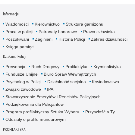
Informacje
Wiadomości
Kierownictwo
Struktura garnizonu
Praca w policji
Patronaty honorowe
Prawa człowieka
Poszukiwani
Zaginieni
Historia Policji
Zakres działalności
Księga pamięci
Działania Policji
Prewencja
Ruch Drogowy
Profilaktyka
Kryminalistyka
Fundusze Unijne
Biuro Spraw Wewnętrznych
Psycholog w Policji
Działalność socjalna
Krwiodawstwo
Związki zawodowe
IPA
Stowarzyszenie Emerytów i Rencistów Policyjnych
Podziękowania dla Policjantów
Program profilaktyczny Sztuka Wyboru
Przyszłość a Ty
Oddziały o profilu mundurowym
PROFILAKTYKA