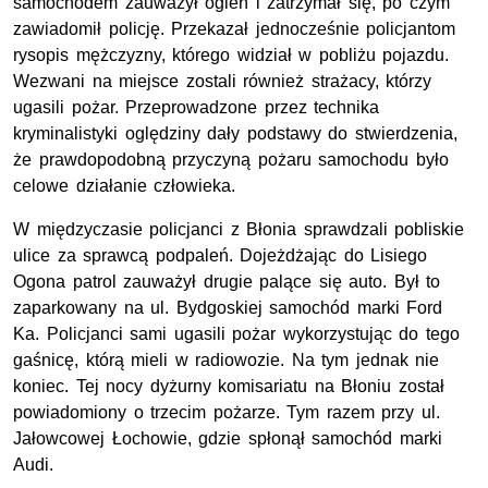
samochodem zauważył ogień i zatrzymał się, po czym
zawiadomił policję. Przekazał jednocześnie policjantom
rysopis mężczyzny, którego widział w pobliżu pojazdu.
Wezwani na miejsce zostali również strażacy, którzy
ugasili pożar. Przeprowadzone przez technika
kryminalistyki oględziny dały podstawy do stwierdzenia,
że prawdopodobną przyczyną pożaru samochodu było
celowe działanie człowieka.
W międzyczasie policjanci z Błonia sprawdzali pobliskie
ulice za sprawcą podpaleń. Dojeżdżając do Lisiego
Ogona patrol zauważył drugie palące się auto. Był to
zaparkowany na ul. Bydgoskiej samochód marki Ford
Ka. Policjanci sami ugasili pożar wykorzystując do tego
gaśnicę, którą mieli w radiowozie. Na tym jednak nie
koniec. Tej nocy dyżurny komisariatu na Błoniu został
powiadomiony o trzecim pożarze. Tym razem przy ul.
Jałowcowej Łochowie, gdzie spłonął samochód marki
Audi.