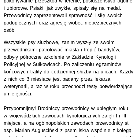
pokonywanie przeszkód w terenie, posłuszeństwo ogólne
i zbiorowe. Psiaki, jak zwykle, spisały się na medal.
Przewodnicy zaprezentowali sprawność i siłę swoich
podopiecznych oraz agresję wobec niebezpiecznych
osób.
Wszystkie psy służbowe, zanim wyszły ze swoimi
przewodnikami patrolować miasta i tropić bandytów,
odbyły półroczne szkolenie w Zakładzie Kynologii
Policyjnej w Sułkowicach. Po zaliczeniu egzaminów
końcowych trafiły do codziennej służby na ulicach. Każdy
z nich co 3 miesiące jest badany przez lekarza
weterynarii, a raz w roku przechodzi testy potwierdzające
umiejętności.
Przypomnijmy! Brodniccy przewodnicy w ubiegłym roku
w wojewódzkich zawodach kynologicznych zajęli I i III
miejsce, a na ogólnopolskich zawodach przewodnicy st.
asp. Marian Augusciński z psem Iskra wspólnie z kolegą