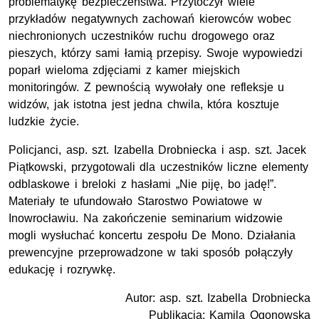
problematykę bezpieczeństwa. Przytoczył wiele
przykładów negatywnych zachowań kierowców wobec
niechronionych uczestników ruchu drogowego oraz
pieszych, którzy sami łamią przepisy. Swoje wypowiedzi
poparł wieloma zdjęciami z kamer miejskich
monitoringów. Z pewnością wywołały one refleksje u
widzów, jak istotna jest jedna chwila, która kosztuje
ludzkie życie.
Policjanci, asp. szt. Izabella Drobniecka i asp. szt. Jacek
Piątkowski, przygotowali dla uczestników liczne elementy
odblaskowe i breloki z hasłami „Nie piję, bo jadę!”.
Materiały te ufundowało Starostwo Powiatowe w
Inowrocławiu. Na zakończenie seminarium widzowie
mogli wysłuchać koncertu zespołu De Mono. Działania
prewencyjne przeprowadzone w taki sposób połączyły
edukację i rozrywkę.
Autor: asp. szt. Izabella Drobniecka
Publikacja: Kamila Ogonowska