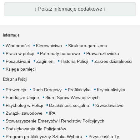
↓ Pokaż informacje dodatkowe ↓
Informacje
Wiadomości
Kierownictwo
Struktura garnizonu
Praca w policji
Patronaty honorowe
Prawa człowieka
Poszukiwani
Zaginieni
Historia Policji
Zakres działalności
Księga pamięci
Działania Policji
Prewencja
Ruch Drogowy
Profilaktyka
Kryminalistyka
Fundusze Unijne
Biuro Spraw Wewnętrznych
Psycholog w Policji
Działalność socjalna
Krwiodawstwo
Związki zawodowe
IPA
Stowarzyszenie Emerytów i Rencistów Policyjnych
Podziękowania dla Policjantów
Program profilaktyczny Sztuka Wyboru
Przyszłość a Ty