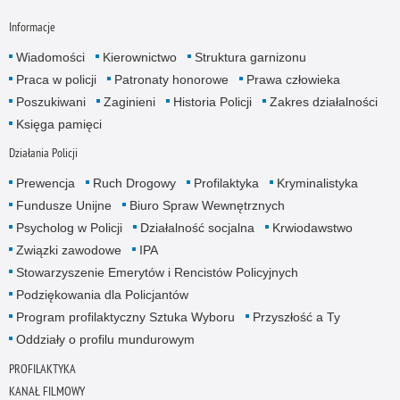
Informacje
Wiadomości
Kierownictwo
Struktura garnizonu
Praca w policji
Patronaty honorowe
Prawa człowieka
Poszukiwani
Zaginieni
Historia Policji
Zakres działalności
Księga pamięci
Działania Policji
Prewencja
Ruch Drogowy
Profilaktyka
Kryminalistyka
Fundusze Unijne
Biuro Spraw Wewnętrznych
Psycholog w Policji
Działalność socjalna
Krwiodawstwo
Związki zawodowe
IPA
Stowarzyszenie Emerytów i Rencistów Policyjnych
Podziękowania dla Policjantów
Program profilaktyczny Sztuka Wyboru
Przyszłość a Ty
Oddziały o profilu mundurowym
PROFILAKTYKA
KANAŁ FILMOWY