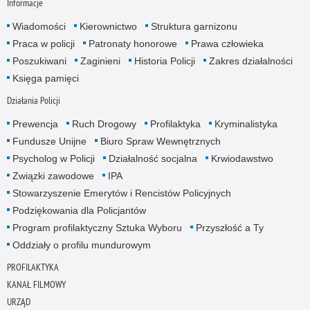
Informacje
Wiadomości
Kierownictwo
Struktura garnizonu
Praca w policji
Patronaty honorowe
Prawa człowieka
Poszukiwani
Zaginieni
Historia Policji
Zakres działalności
Księga pamięci
Działania Policji
Prewencja
Ruch Drogowy
Profilaktyka
Kryminalistyka
Fundusze Unijne
Biuro Spraw Wewnętrznych
Psycholog w Policji
Działalność socjalna
Krwiodawstwo
Związki zawodowe
IPA
Stowarzyszenie Emerytów i Rencistów Policyjnych
Podziękowania dla Policjantów
Program profilaktyczny Sztuka Wyboru
Przyszłość a Ty
Oddziały o profilu mundurowym
PROFILAKTYKA
KANAŁ FILMOWY
URZĄD