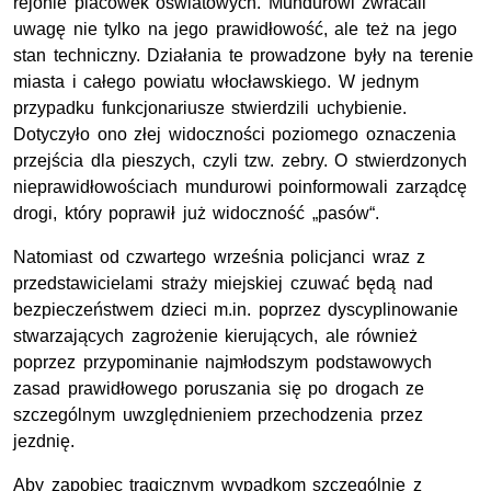
rejonie placówek oświatowych. Mundurowi zwracali
uwagę nie tylko na jego prawidłowość, ale też na jego
stan techniczny. Działania te prowadzone były na terenie
miasta i całego powiatu włocławskiego. W jednym
przypadku funkcjonariusze stwierdzili uchybienie.
Dotyczyło ono złej widoczności poziomego oznaczenia
przejścia dla pieszych, czyli tzw. zebry. O stwierdzonych
nieprawidłowościach mundurowi poinformowali zarządcę
drogi, który poprawił już widoczność „pasów“.
Natomiast od czwartego września policjanci wraz z
przedstawicielami straży miejskiej czuwać będą nad
bezpieczeństwem dzieci m.in. poprzez dyscyplinowanie
stwarzających zagrożenie kierujących, ale również
poprzez przypominanie najmłodszym podstawowych
zasad prawidłowego poruszania się po drogach ze
szczególnym uwzględnieniem przechodzenia przez
jezdnię.
Aby zapobiec tragicznym wypadkom szczególnie z