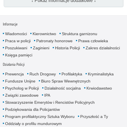
↓ Pokaż informacje dodatkowe ↓
Informacje
Wiadomości
Kierownictwo
Struktura garnizonu
Praca w policji
Patronaty honorowe
Prawa człowieka
Poszukiwani
Zaginieni
Historia Policji
Zakres działalności
Księga pamięci
Działania Policji
Prewencja
Ruch Drogowy
Profilaktyka
Kryminalistyka
Fundusze Unijne
Biuro Spraw Wewnętrznych
Psycholog w Policji
Działalność socjalna
Krwiodawstwo
Związki zawodowe
IPA
Stowarzyszenie Emerytów i Rencistów Policyjnych
Podziękowania dla Policjantów
Program profilaktyczny Sztuka Wyboru
Przyszłość a Ty
Oddziały o profilu mundurowym