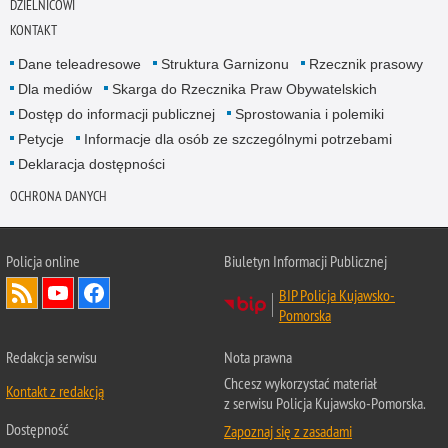
DZIELNICOWI
KONTAKT
Dane teleadresowe
Struktura Garnizonu
Rzecznik prasowy
Dla mediów
Skarga do Rzecznika Praw Obywatelskich
Dostęp do informacji publicznej
Sprostowania i polemiki
Petycje
Informacje dla osób ze szczególnymi potrzebami
Deklaracja dostępności
OCHRONA DANYCH
Policja online
Biuletyn Informacji Publicznej
BIP Policja Kujawsko-
Pomorska
Redakcja serwisu
Nota prawna
Chcesz wykorzystać materiał
Kontakt z redakcją
z serwisu Policja Kujawsko-Pomorska.
Dostępność
Zapoznaj się z zasadami