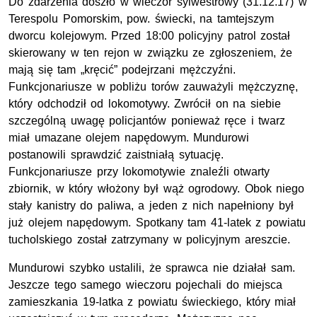
Do zdarzenia doszło w wieczór sylwestrowy (31.12.17) w
Terespolu Pomorskim, pow. świecki, na tamtejszym
dworcu kolejowym. Przed 18:00 policyjny patrol został
skierowany w ten rejon w związku ze zgłoszeniem, że
mają się tam „kręcić” podejrzani mężczyźni.
Funkcjonariusze w pobliżu torów zauważyli mężczyznę,
który odchodził od lokomotywy. Zwrócił on na siebie
szczególną uwagę policjantów ponieważ ręce i twarz
miał umazane olejem napędowym. Mundurowi
postanowili sprawdzić zaistniałą sytuację.
Funkcjonariusze przy lokomotywie znaleźli otwarty
zbiornik, w który włożony był wąż ogrodowy. Obok niego
stały kanistry do paliwa, a jeden z nich napełniony był
już olejem napędowym. Spotkany tam 41-latek z powiatu
tucholskiego został zatrzymany w policyjnym areszcie.
Mundurowi szybko ustalili, że sprawca nie działał sam.
Jeszcze tego samego wieczoru pojechali do miejsca
zamieszkania 19-latka z powiatu świeckiego, który miał