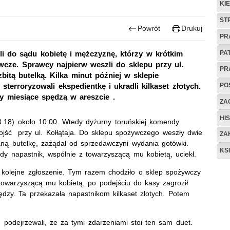
KI
ST
Powrót
Drukuj
PR
PA
i do sądu kobietę i mężczyznę, którzy w krótkim
wcze. Sprawcy najpierw weszli do sklepu przy ul.
PR
bitą butelką. Kilka minut później w sklepie
PO
terroryzowali ekspedientkę i ukradli kilkaset złotych.
rzy miesiące spędzą w areszcie .
ZAG
HIS
3.18) około 10:00. Wtedy dyżurny toruńskiej komendy
ojść przy ul. Kołłątaja. Do sklepu spożywczego weszły dwie
ZA
aną butelkę, zażądał od sprzedawczyni wydania gotówki.
KS
dy napastnik, wspólnie z towarzyszącą mu kobietą, uciekł.
o kolejne zgłoszenie. Tym razem chodziło o sklep spożywczy
towarzyszącą mu kobietą, po podejściu do kasy zagroził
ędzy. Ta przekazała napastnikom kilkaset złotych. Potem
 podejrzewali, że za tymi zdarzeniami stoi ten sam duet.