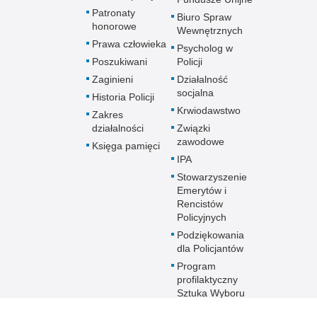
Patronaty
Biuro Spraw
honorowe
Wewnętrznych
Prawa człowieka
Psycholog w
Poszukiwani
Policji
Zaginieni
Działalność
socjalna
Historia Policji
Krwiodawstwo
Zakres
działalności
Związki
zawodowe
Księga pamięci
IPA
Stowarzyszenie
Emerytów i
Rencistów
Policyjnych
Podziękowania
dla Policjantów
Program
profilaktyczny
Sztuka Wyboru
Przyszłość a Ty