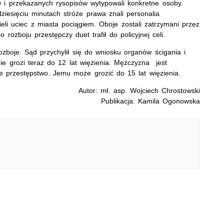
w i przekazanych rysopisów wytypowali konkretne osoby.
dziesięciu minutach stróże prawa znali personalia
cieli uciec z miasta pociągiem. Oboje zostali zatrzymani przez
ozboju przestępczy duet trafił do policyjnej celi.
ozboje. Sąd przychylił się do wniosku organów ścigania i
cie grozi teraz do 12 lat więzienia. Mężczyzna jest
ne przestępstwo. Jemu może grozić do 15 lat więzienia.
Autor: mł. asp. Wojciech Chrostowski
Publikacja: Kamila Ogonowska