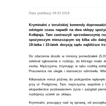
Data publikacji 09.03.2018
Kryminalni z toruńskiej komendy doprowadzil
odstępie czasu napadli na dwa sklepy spoży
Kołłątaja. Tam zastraszyli sprzedawczynię roz
spożywczym mieszczącym się kilka ulic dalej s
19-latka i 33-latek decyzją sądu najbliższe t
Do zdarzenia doszło w miniony poniedziałek (5.0
odebrał zgłoszenie o rozboju, do którego miało d
osoby. Mężczyzna, trzymając w ręku rozbitą szkl
Pracownica nie uległa i stanowczo odmówiła. Wte
Kilkanaście minut później do policjantów wpłynęł
przy ul. Podgórnej. Tam, mężczyzna, wspólnie z 
ekspedientce pozbawieniem życia i zażądali pieni
rozbójnicy uciekli ze sklepu.
Kryminalni, pracujący nad tą sprawą, od początku