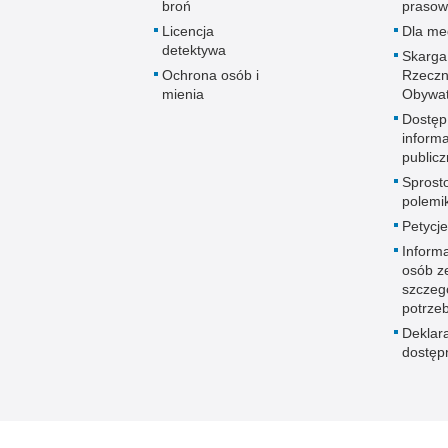
broń
prasow
Licencja
Dla me
detektywa
Skarga
Ochrona osób i
Rzeczn
mienia
Obywat
Dostęp
informa
publicz
Sprost
polemik
Petycje
Informa
osób z
szczeg
potrze
Deklar
dostęp