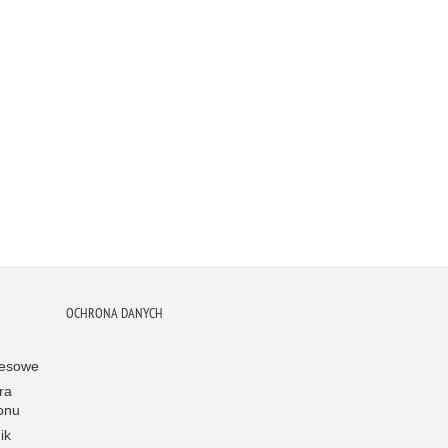
OCHRONA DANYCH
resowe
ra
onu
ik