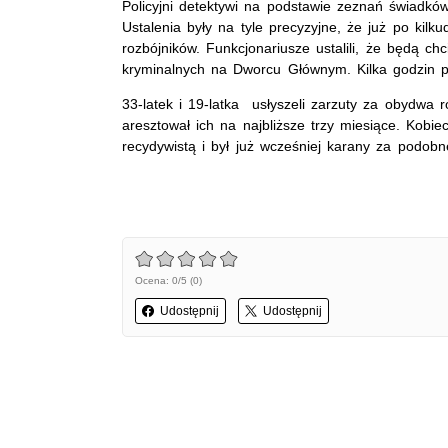
Policyjni detektywi na podstawie zeznań świadkó
Ustalenia były na tyle precyzyjne, że już po kilku
rozbójników. Funkcjonariusze ustalili, że będą ch
kryminalnych na Dworcu Głównym. Kilka godzin po r
33-latek i 19-latka usłyszeli zarzuty za obydwa r
aresztował ich na najbliższe trzy miesiące. Kobie
recydywistą i był już wcześniej karany za podob
Ocena: 0/5 (0)
Udostępnij
Udostępnij