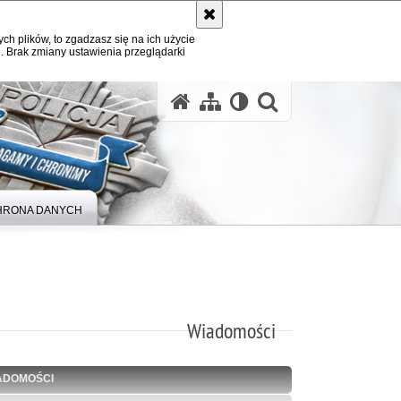
ych plików, to zgadzasz się na ich użycie
. Brak zmiany ustawienia przeglądarki
otwórz wysz
HRONA DANYCH
Wiadomości
ADOMOŚCI