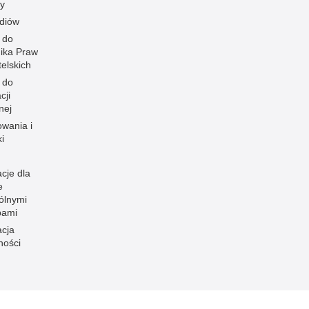
y
diów
 do
ika Praw
elskich
 do
cji
nej
owania i
i
cje dla
e
ólnymi
bami
acja
ności