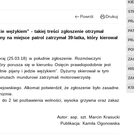
KI
ST
Powrót
Drukuj
PR
PA
zie wężykiem” - takiej treści zgłoszenie otrzymał
ny na miejsce patrol zatrzymał 39-latka, który kierował
PR
PO
zoraj (25.03.18) w południe zgłoszenie. Rozmówczyni
ZAG
óry porusza się w kierunku Osięcin prawdopodobnie jest
HIS
talnie pijany i jedzie wężykiem”. Dyżurny skierował w tym
minutach mundurowi zatrzymali motorowerzystę.
ZA
iejowskiego. Alkomat potwierdził, że zgłoszenie było zasadne.
KS
nizmie.
u do 2 lat pozbawienia wolności, wysoka grzywna oraz zakaz
Autor: asp. szt. Marcin Krasucki
Publikacja: Kamila Ogonowska