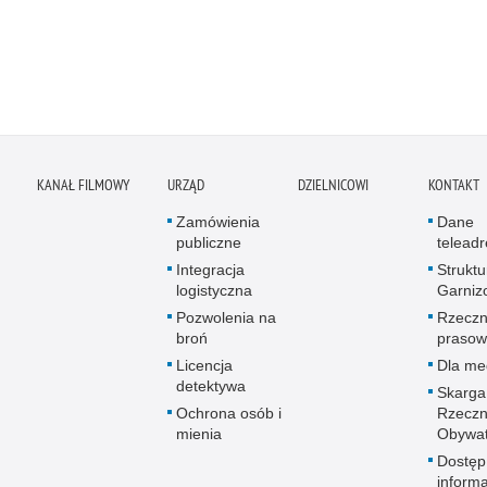
KANAŁ FILMOWY
URZĄD
DZIELNICOWI
KONTAKT
Zamówienia
Dane
publiczne
telead
Integracja
Struktu
logistyczna
Garniz
Pozwolenia na
Rzeczn
broń
prasow
Licencja
Dla me
detektywa
Skarga
Ochrona osób i
Rzeczn
mienia
Obywat
Dostęp
informa