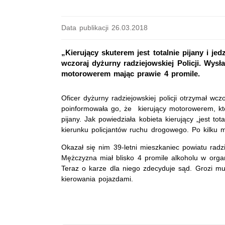
Data publikacji 26.03.2018
„Kierujący skuterem jest totalnie pijany i jed
wczoraj dyżurny radziejowskiej Policji. Wysła
motorowerem mając prawie 4 promile.
Oficer dyżurny radziejowskiej policji otrzymał wc
poinformowała go, że kierujący motorowerem, kt
pijany. Jak powiedziała kobieta kierujący „jest to
kierunku policjantów ruchu drogowego. Po kilku 
Okazał się nim 39-letni mieszkaniec powiatu radz
Mężczyzna miał blisko 4 promile alkoholu w orga
Teraz o karze dla niego zdecyduje sąd. Grozi m
kierowania pojazdami.