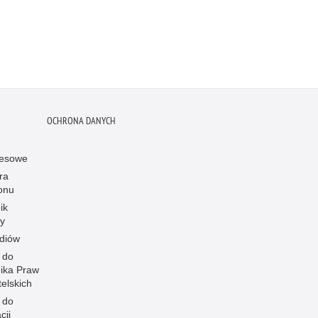
OCHRONA DANYCH
resowe
ra
onu
ik
y
diów
 do
ika Praw
elskich
 do
cji