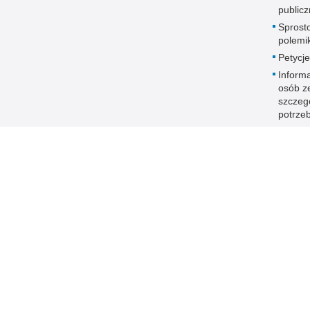
publicz
Sprost
polemik
Petycje
Informa
osób z
szczeg
potrze
Deklar
dostęp
 Publicznej
Redakcja serwisu
Nota prawna