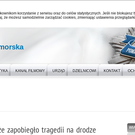
kownikom korzystanie z serwisu oraz do celów statystycznych. Jeśli nie blokujesz t
j, że możesz samodzielnie zarządzać cookies, zmieniając ustawienia przeglądarki
omorska
TYKA
KANAŁ FILMOWY
URZĄD
DZIELNICOWI
KONTAKT
OC
e zapobiegło tragedii na drodze
WI