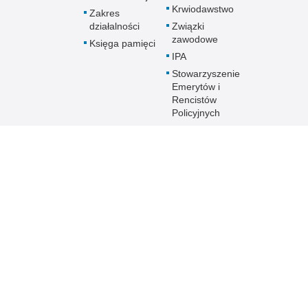
Krwiodawstwo
Zakres
działalności
Związki
zawodowe
Księga pamięci
IPA
Stowarzyszenie
Emerytów i
Rencistów
Policyjnych
Podziękowania
dla Policjantów
Program
profilaktyczny
Sztuka Wyboru
Przyszłość a Ty
Oddziały o profilu
mundurowym
Policja online
Biuletyn Informacji