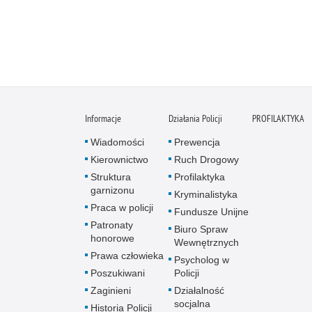
Informacje
Działania Policji
PROFILAKTYKA
Wiadomości
Prewencja
Kierownictwo
Ruch Drogowy
Struktura
Profilaktyka
garnizonu
Kryminalistyka
Praca w policji
Fundusze Unijne
Patronaty
Biuro Spraw
honorowe
Wewnętrznych
Prawa człowieka
Psycholog w
Poszukiwani
Policji
Zaginieni
Działalność
socjalna
Historia Policji