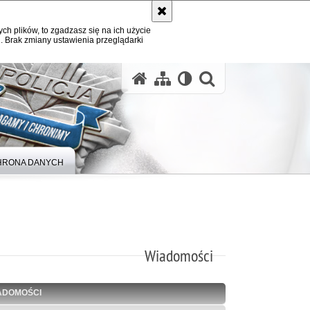
ych plików, to zgadzasz się na ich użycie
. Brak zmiany ustawienia przeglądarki
otwórz wysz
HRONA DANYCH
Wiadomości
ADOMOŚCI