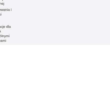
nej
owania i
i
cje dla
e
ólnymi
bami
acja
ności
Inne wersje portalu