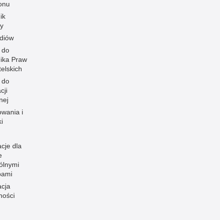
onu
ik
y
diów
 do
ika Praw
elskich
 do
cji
nej
owania i
i
cje dla
e
ólnymi
bami
acja
ności