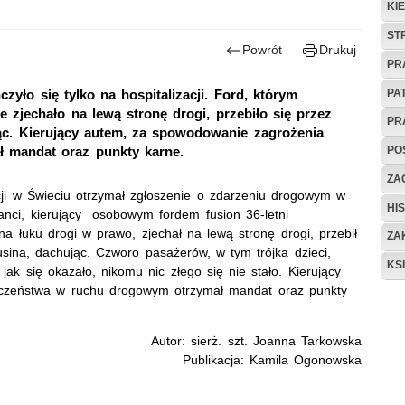
KI
ST
Powrót
Drukuj
PR
PA
zyło się tylko na hospitalizacji. Ford, którym
 zjechało na lewą stronę drogi, przebiło się przez
PR
jąc. Kierujący autem, za spowodowanie zagrożenia
PO
 mandat oraz punkty karne.
ZAG
cji w Świeciu otrzymał zgłoszenie o zdarzeniu drogowym w
HIS
cjanci, kierujący osobowym fordem fusion 36-letni
a łuku drogi w prawo, zjechał na lewą stronę drogi, przebił
ZA
usina, dachując. Czworo pasażerów, w tym trójka dzieci,
KS
jak się okazało, nikomu nic złego się nie stało. Kierujący
eczeństwa w ruchu drogowym otrzymał mandat oraz punkty
Autor: sierż. szt. Joanna Tarkowska
Publikacja: Kamila Ogonowska