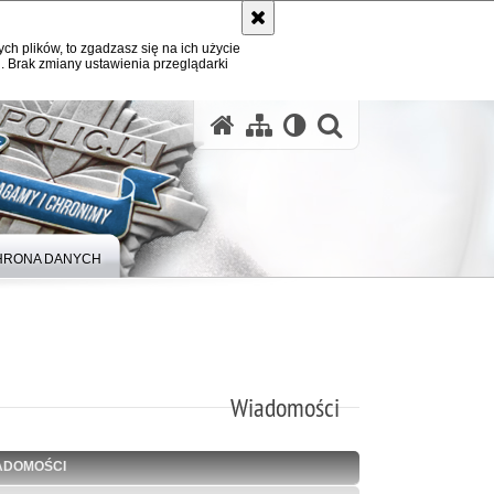
ych plików, to zgadzasz się na ich użycie
. Brak zmiany ustawienia przeglądarki
otwórz wysz
HRONA DANYCH
Wiadomości
ADOMOŚCI