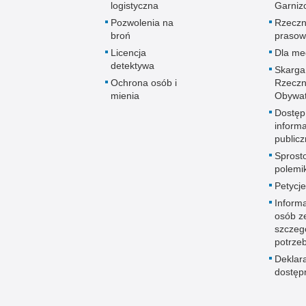
logistyczna
Garniz
Pozwolenia na
Rzeczn
broń
prasow
Licencja
Dla me
detektywa
Skarga
Ochrona osób i
Rzeczn
mienia
Obywat
Dostęp
informa
publicz
Sprost
polemik
Petycje
Informa
osób z
szczeg
potrze
Deklar
dostęp