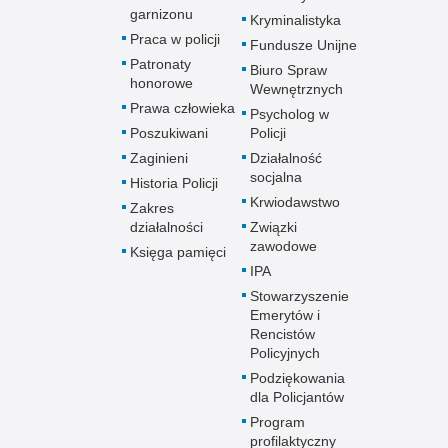
garnizonu
Kryminalistyka
Praca w policji
Fundusze Unijne
Patronaty
Biuro Spraw
honorowe
Wewnętrznych
Prawa człowieka
Psycholog w
Poszukiwani
Policji
Zaginieni
Działalność
socjalna
Historia Policji
Krwiodawstwo
Zakres
działalności
Związki
zawodowe
Księga pamięci
IPA
Stowarzyszenie
Emerytów i
Rencistów
Policyjnych
Podziękowania
dla Policjantów
Program
profilaktyczny