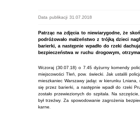
Data publikacji 31.07.2018
Patrząc na zdjęcia to niewiarygodne, że skońc
podróżowało małżeństwo z trójką dzieci nagle
barierki, a następnie wpadło do rzeki dachu
bezpieczeństwa w ruchu drogowym, otrzymał
Wczoraj (30.07.18) o 7.45 dyżurny komendy poli
miejscowości Tleń, pow. świecki. Jak ustalili poli
mieszkaniec Warszawy jadąc w kierunku Lniana, n
się przez barierki, a następnie wpadł do rzeki Pr
zostało przewiezionych do szpitala. Na szczęście, 
był trzeźwy. Za spowodowanie zagrożenia bezpi
karne.