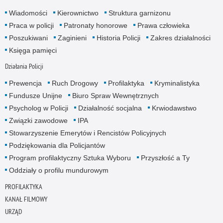
Wiadomości
Kierownictwo
Struktura garnizonu
Praca w policji
Patronaty honorowe
Prawa człowieka
Poszukiwani
Zaginieni
Historia Policji
Zakres działalności
Księga pamięci
Działania Policji
Prewencja
Ruch Drogowy
Profilaktyka
Kryminalistyka
Fundusze Unijne
Biuro Spraw Wewnętrznych
Psycholog w Policji
Działalność socjalna
Krwiodawstwo
Związki zawodowe
IPA
Stowarzyszenie Emerytów i Rencistów Policyjnych
Podziękowania dla Policjantów
Program profilaktyczny Sztuka Wyboru
Przyszłość a Ty
Oddziały o profilu mundurowym
PROFILAKTYKA
KANAŁ FILMOWY
URZĄD