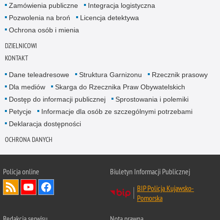
Zamówienia publiczne
Integracja logistyczna
Pozwolenia na broń
Licencja detektywa
Ochrona osób i mienia
DZIELNICOWI
KONTAKT
Dane teleadresowe
Struktura Garnizonu
Rzecznik prasowy
Dla mediów
Skarga do Rzecznika Praw Obywatelskich
Dostęp do informacji publicznej
Sprostowania i polemiki
Petycje
Informacje dla osób ze szczególnymi potrzebami
Deklaracja dostępności
OCHRONA DANYCH
Policja online
Biuletyn Informacji Publicznej
BIP Policja Kujawsko-
Pomorska
Redakcja serwisu
Nota prawna