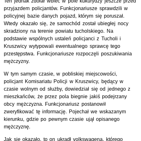
Ten jednak zdołał wbiec w pole kukurydzy jeszcze przed
przyjazdem policjantów. Funkcjonariusze sprawdzili w
policyjnej bazie danych pojazd, którym się poruszał.
Wtedy okazało się, że samochód został ubiegłej nocy
skradziony na terenie powiatu tucholskiego. Na
podstawie wspólnych ustaleń policjanci z Tucholi i
Kruszwicy wytypowali ewentualnego sprawcę tego
przestępstwa. Funkcjonariusze rozpoczęli poszukiwania
mężczyzny.
W tym samym czasie, w pobliskiej miejscowości,
policjant Komisariatu Policji w Kruszwicy, będący w
czasie wolnym od służby, dowiedział się od jednego z
mieszkańców, że przez pola biegnie jakiś podejrzany
obcy mężczyzna. Funkcjonariusz postanowił
zweryfikować tę informację. Pojechał we wskazanym
kierunku, gdzie po pewnym czasie ujął opisanego
mężczyznę.
Jak się okazało, to on ukradł volkswagena, którego