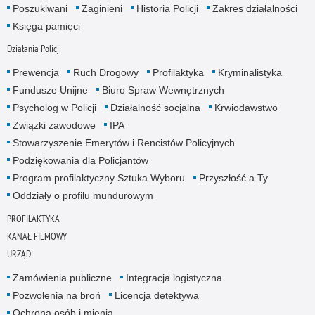
Poszukiwani
Zaginieni
Historia Policji
Zakres działalności
Księga pamięci
Działania Policji
Prewencja
Ruch Drogowy
Profilaktyka
Kryminalistyka
Fundusze Unijne
Biuro Spraw Wewnętrznych
Psycholog w Policji
Działalność socjalna
Krwiodawstwo
Związki zawodowe
IPA
Stowarzyszenie Emerytów i Rencistów Policyjnych
Podziękowania dla Policjantów
Program profilaktyczny Sztuka Wyboru
Przyszłość a Ty
Oddziały o profilu mundurowym
PROFILAKTYKA
KANAŁ FILMOWY
URZĄD
Zamówienia publiczne
Integracja logistyczna
Pozwolenia na broń
Licencja detektywa
Ochrona osób i mienia