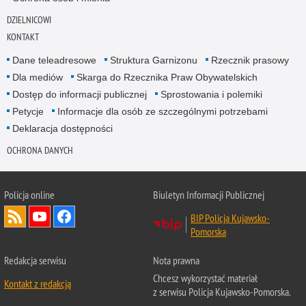
DZIELNICOWI
KONTAKT
Dane teleadresowe
Struktura Garnizonu
Rzecznik prasowy
Dla mediów
Skarga do Rzecznika Praw Obywatelskich
Dostęp do informacji publicznej
Sprostowania i polemiki
Petycje
Informacje dla osób ze szczególnymi potrzebami
Deklaracja dostępności
OCHRONA DANYCH
Policja online
Biuletyn Informacji Publicznej
BIP Policja Kujawsko-
Pomorska
Redakcja serwisu
Nota prawna
Chcesz wykorzystać materiał
Kontakt z redakcją
z serwisu Policja Kujawsko-Pomorska.