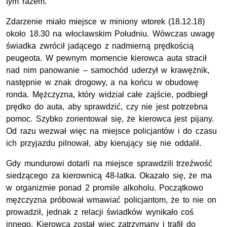
tym razem.
Zdarzenie miało miejsce w miniony wtorek (18.12.18)
około 18.30 na włocławskim Południu. Wówczas uwagę
świadka zwrócił jadącego z nadmierną prędkością
peugeota. W pewnym momencie kierowca auta stracił
nad nim panowanie – samochód uderzył w krawężnik,
następnie w znak drogowy, a na końcu w obudowę
ronda. Mężczyzna, który widział całe zajście, podbiegł
prędko do auta, aby sprawdzić, czy nie jest potrzebna
pomoc. Szybko zorientował się, że kierowca jest pijany.
Od razu wezwał więc na miejsce policjantów i do czasu
ich przyjazdu pilnował, aby kierujący się nie oddalił.
Gdy mundurowi dotarli na miejsce sprawdzili trzeźwość
siedzącego za kierownicą 48-latka. Okazało się, że ma
w organizmie ponad 2 promile alkoholu. Początkowo
mężczyzna próbował wmawiać policjantom, że to nie on
prowadził, jednak z relacji świadków wynikało coś
innego. Kierowca został więc zatrzymany i trafił do