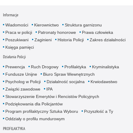
Informacje
Wiadomości
Kierownictwo
Struktura garnizonu
Praca w policji
Patronaty honorowe
Prawa człowieka
Poszukiwani
Zaginieni
Historia Policji
Zakres działalności
Księga pamięci
Działania Policji
Prewencja
Ruch Drogowy
Profilaktyka
Kryminalistyka
Fundusze Unijne
Biuro Spraw Wewnętrznych
Psycholog w Policji
Działalność socjalna
Krwiodawstwo
Związki zawodowe
IPA
Stowarzyszenie Emerytów i Rencistów Policyjnych
Podziękowania dla Policjantów
Program profilaktyczny Sztuka Wyboru
Przyszłość a Ty
Oddziały o profilu mundurowym
PROFILAKTYKA