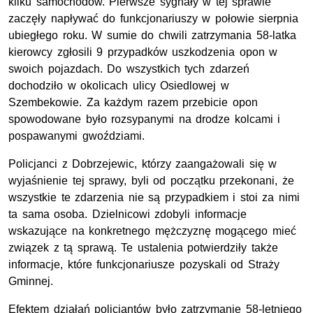
kilku samochodów. Pierwsze sygnały w tej sprawie
zaczęły napływać do funkcjonariuszy w połowie sierpnia
ubiegłego roku. W sumie do chwili zatrzymania 58-latka
kierowcy zgłosili 9 przypadków uszkodzenia opon w
swoich pojazdach. Do wszystkich tych zdarzeń
dochodziło w okolicach ulicy Osiedlowej w
Szembekowie. Za każdym razem przebicie opon
spowodowane było rozsypanymi na drodze kolcami i
pospawanymi gwoździami.
Policjanci z Dobrzejewic, którzy zaangażowali się w
wyjaśnienie tej sprawy, byli od początku przekonani, że
wszystkie te zdarzenia nie są przypadkiem i stoi za nimi
ta sama osoba. Dzielnicowi zdobyli informacje
wskazujące na konkretnego mężczyznę mogącego mieć
związek z tą sprawą. Te ustalenia potwierdziły także
informacje, które funkcjonariusze pozyskali od Straży
Gminnej.
Efektem działań policjantów było zatrzymanie 58-letniego