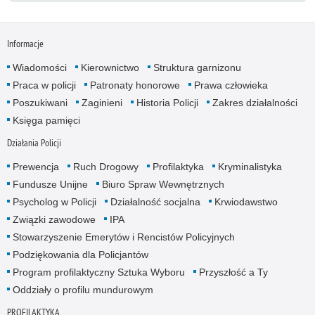
Informacje
Wiadomości
Kierownictwo
Struktura garnizonu
Praca w policji
Patronaty honorowe
Prawa człowieka
Poszukiwani
Zaginieni
Historia Policji
Zakres działalności
Księga pamięci
Działania Policji
Prewencja
Ruch Drogowy
Profilaktyka
Kryminalistyka
Fundusze Unijne
Biuro Spraw Wewnętrznych
Psycholog w Policji
Działalność socjalna
Krwiodawstwo
Związki zawodowe
IPA
Stowarzyszenie Emerytów i Rencistów Policyjnych
Podziękowania dla Policjantów
Program profilaktyczny Sztuka Wyboru
Przyszłość a Ty
Oddziały o profilu mundurowym
PROFILAKTYKA