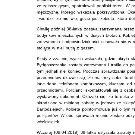
ze zgłaszającym, opatrolowali pobliski teren. 
mężczyznę, którego wskazała pokrzywdzona. Okaza
Twierdził, że nie wie, gdzie jest kobieta, która do
Chwilę później 38-latka została zatrzymana przez
budynków mieszkalnych w Białych Błotach. Kobie
zatrzymania i odpowiedzialności schowała się w
stojącą w niej butlą z gazem.
Kiedy z zza niej wyszła wskazała, gdzie ukryła s
Bydgoszczanka została zatrzymana i trafiła do po
tym jednak nie koniec. Podczas sprawdzania pos
przedmiotów okazało się, że ma przy sobie torebk
inne dane, telefonem komórkowym, kluczami od m
przedmiotami. Policjanci skontaktowali się z osob
wystawiony dokument. Okazało się, że torebka z z
skradziona w minioną sobotę w jednym ze sklep
Bartodziejach. Kobieta poinformowała już o tym f
policjantów. W obu sprawach mienie zostało odzys
właścicielek.
Wczoraj (09.04.2019) 38-latka usłyszała zarzuty r