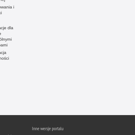
owania i
i
cje dla
e
ólnymi
bami
acja
ności
Inne wersje portalu