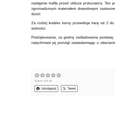
następnie trafiła przed oblicze prokuratora. Ten 
zgromadzonym materiałem dowodowym zastosował
dozór.
Za rozbój kodeks karny przewiduje karę od 2 do 
wolności.
Podziękowania, za godną naśladowania postawę, n
natychmiast jej pomógł zawiadamiając o zdarzeniu 
Ocena: 0/5 (0)
Udostępnij
Tweet