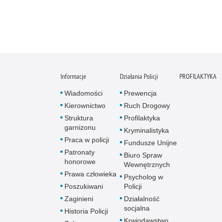
Informacje
Działania Policji
PROFILAKTYKA
Wiadomości
Prewencja
Kierownictwo
Ruch Drogowy
Struktura
Profilaktyka
garnizonu
Kryminalistyka
Praca w policji
Fundusze Unijne
Patronaty
Biuro Spraw
honorowe
Wewnętrznych
Prawa człowieka
Psycholog w
Poszukiwani
Policji
Zaginieni
Działalność
socjalna
Historia Policji
Krwiodawstwo