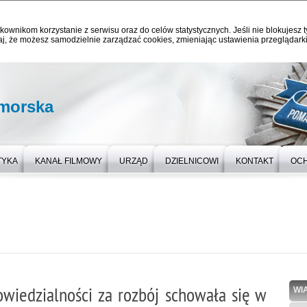
kownikom korzystanie z serwisu oraz do celów statystycznych. Jeśli nie blokujesz t
j, że możesz samodzielnie zarządzać cookies, zmieniając ustawienia przeglądarki
omorska
TYKA
KANAŁ FILMOWY
URZĄD
DZIELNICOWI
KONTAKT
OC
owiedzialności za rozbój schowała się w
WI