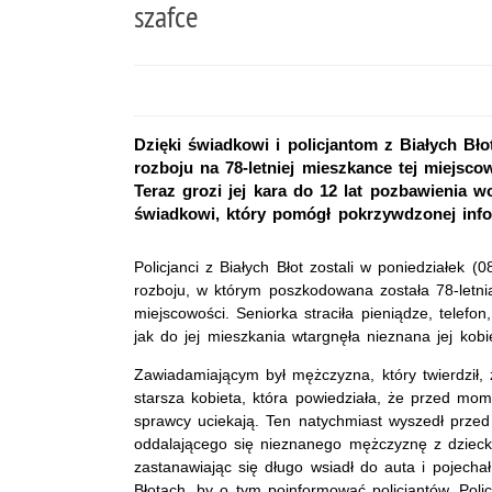
szafce
Dzięki świadkowi i policjantom z Białych Błot 
rozboju na 78-letniej mieszkance tej miejscow
Teraz grozi jej kara do 12 lat pozbawienia w
świadkowi, który pomógł pokrzywdzonej infor
Policjanci z Białych Błot zostali w poniedziałek 
rozboju, w którym poszkodowana została 78-letni
miejscowości. Seniorka straciła pieniądze, telefon,
jak do jej mieszkania wtargnęła nieznana jej kobi
Zawiadamiającym był mężczyzna, który twierdził,
starsza kobieta, która powiedziała, że przed mo
sprawcy uciekają. Ten natychmiast wyszedł przed
oddalającego się nieznanego mężczyznę z dziecki
zastanawiając się długo wsiadł do auta i pojechał
Błotach, by o tym poinformować policjantów. Polic