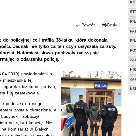
KI
ST
PR
Powrót
Drukuj
PA
do policyjnej celi trafiła 38-latka, która dokonała
PR
ości. Jednak nie tylko za ten czyn usłyszała zarzuty.
PO
olności. Natomiast słowa pochwały należą się
mując o zdarzeniu policję.
ZAG
HIS
(08.04.2019) powiadomieni o
ZA
a mieszkanka tej
 zegarek i biżuterię, po tym,
KS
eta i ją zaatakowała.
 że podeszła do niego
mentem została okradziona, a
 budynek i zobaczył
em na ręku i kobietę. Nie
 na komisariat w Białych
janci natychmiast, wspólnie