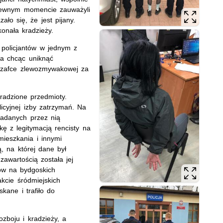
W pewnym momencie zauważyli
ło się, że jest pijany.
konała kradzieży.
 policjantów w jednym z
ta chcąc uniknąć
 szafce zlewozmywakowej za
kradzione przedmioty.
licyjnej izby zatrzymań. Na
iadanych przez nią
ę z legitymacją rencisty na
ieszkania i innymi
ą, na której dane był
awartością została jej
ów na bydgoskich
akcie śródmiejskich
kane i trafiło do
ozboju i kradzieży, a