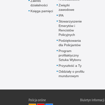
Zakres
działalności
Związki
zawodowe
Księga pamięci
IPA
Stowarzyszenie
Emerytów i
Rencistów
Policyjnych
Podziękowania
dla Policjantów
Program
profilaktyczny
Sztuka Wyboru
Przyszłość a Ty
Oddziały o profilu
mundurowym
Policja online
Biuletyn Informacji