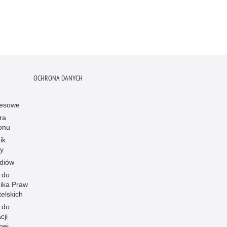
OCHRONA DANYCH
resowe
ra
onu
ik
y
diów
 do
ika Praw
elskich
 do
cji
nej