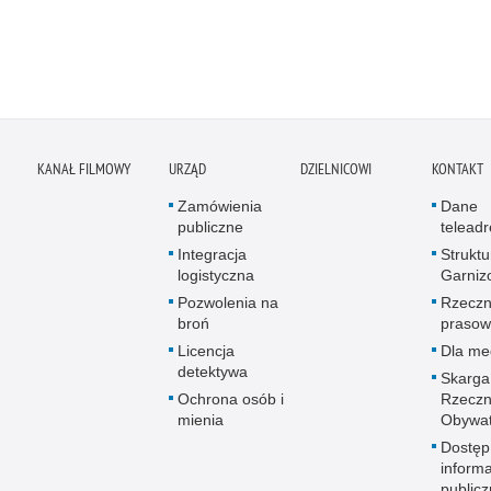
KANAŁ FILMOWY
URZĄD
DZIELNICOWI
KONTAKT
Zamówienia
Dane
publiczne
telead
Integracja
Struktu
logistyczna
Garniz
Pozwolenia na
Rzeczn
broń
prasow
Licencja
Dla me
detektywa
Skarga
Ochrona osób i
Rzeczn
mienia
Obywat
Dostęp
informa
publicz