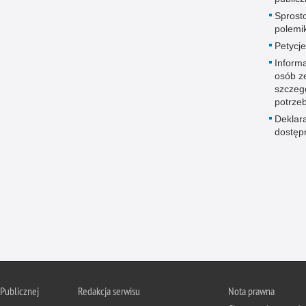
Sprost
polemik
Petycje
Informa
osób z
szczeg
potrze
Deklar
dostęp
 Publicznej
Redakcja serwisu
Nota prawna