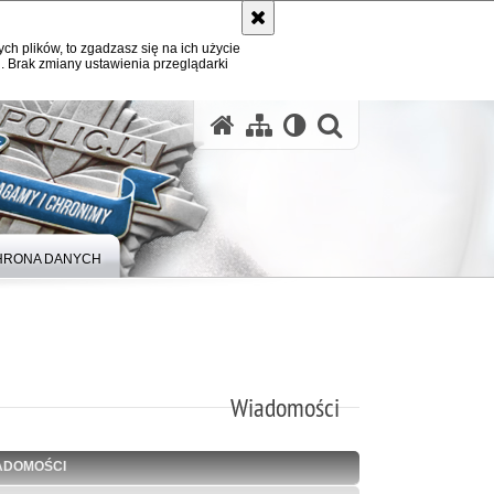
ych plików, to zgadzasz się na ich użycie
. Brak zmiany ustawienia przeglądarki
otwórz wysz
HRONA DANYCH
Wiadomości
ADOMOŚCI