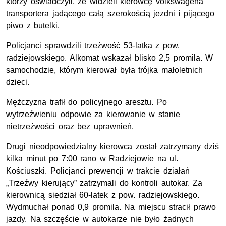
którzy oświadczyli, że widzieli kierowcę volkswagena
transportera jadącego całą szerokością jezdni i pijącego
piwo z butelki.
Policjanci sprawdzili trzeźwość 53-latka z pow.
radziejowskiego. Alkomat wskazał blisko 2,5 promila. W
samochodzie, którym kierował była trójka małoletnich
dzieci.
Mężczyzna trafił do policyjnego aresztu. Po
wytrzeźwieniu odpowie za kierowanie w stanie
nietrzeźwości oraz bez uprawnień.
Drugi nieodpowiedzialny kierowca został zatrzymany dziś
kilka minut po 7:00 rano w Radziejowie na ul.
Kościuszki. Policjanci prewencji w trakcie działań
„Trzeźwy kierujący” zatrzymali do kontroli autokar. Za
kierownicą siedział 60-latek z pow. radziejowskiego.
Wydmuchał ponad 0,9 promila. Na miejscu stracił prawo
jazdy. Na szczęście w autokarze nie było żadnych