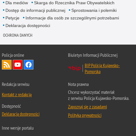
Dla mediów
Skarga do Rzecznika Praw Obywatelskich
Dostęp do informacji publicznej
Sprostowania i polemiki
Petycje
Informacje dla osób ze szczególnymi potrzebami
Deklaracja dostępności
OCHRONA DANYCH
Policja online
Biuletyn Informacji Publicznej
BIP Policja Kujawsko-
Pomorska
Redakcja serwisu
Nota prawna
Chcesz wykorzystać materiał
Kontakt z redakcją
z serwisu Policja Kujawsko-Pomorska.
Dostępność
Zapoznaj się z zasadami
Deklaracja dostępności
Polityka prywatności
Inne wersje portalu