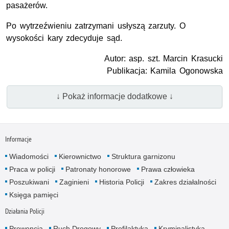
pasażerów.
Po wytrzeźwieniu zatrzymani usłyszą zarzuty. O
wysokości kary zdecyduje sąd.
Autor: asp. szt. Marcin Krasucki
Publikacja: Kamila Ogonowska
↓ Pokaż informacje dodatkowe ↓
Informacje
Wiadomości
Kierownictwo
Struktura garnizonu
Praca w policji
Patronaty honorowe
Prawa człowieka
Poszukiwani
Zaginieni
Historia Policji
Zakres działalności
Księga pamięci
Działania Policji
Prewencja
Ruch Drogowy
Profilaktyka
Kryminalistyka