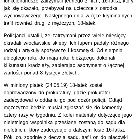
funkcjonariusze zatrzymali jednego z nich, 16-latka, który,
jak się okazało, przebywał na ucieczce z ośrodka
wychowawczego. Następnego dnia w ręce kryminalnych
trafił również drugi z mężczyzn, 18-latek.
Policjanci ustalili, że zatrzymani przez wiele miesięcy
okradali włocławskie sklepy. Ich łupem padały różnego
rodzaju artykuły spożywcze i kosmetyki. Od sierpnia
ubiegłego roku do maja roku bieżącego dokonali
kilkunastu kradzieży, zabierając asortyment o łącznej
wartości ponad 8 tysięcy złotych.
W miniony piątek (24.05.19) 18-latek został
doprowadzony do prokuratury, gdzie prokurator
zadecydował o oddaniu go pod dozór policji. Odtąd
mężczyzna będzie musiał zgłaszać się do komendy
cztery razy w tygodniu. Z kolei materiały dotyczące jego
nieletniego wspólnika przesłane zostaną do sądu dla
nieletnich, który zadecyduje o dalszym losie 16-latka.
Póki co, zgodnie z decyzją sądu, trafił on do placówki