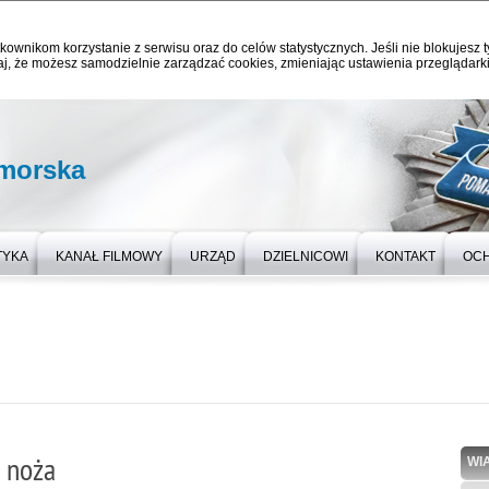
kownikom korzystanie z serwisu oraz do celów statystycznych. Jeśli nie blokujesz t
j, że możesz samodzielnie zarządzać cookies, zmieniając ustawienia przeglądarki
omorska
TYKA
KANAŁ FILMOWY
URZĄD
DZIELNICOWI
KONTAKT
OC
 noża
WI