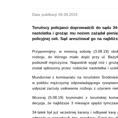
Data publikacji 06.08.2019
Toruńscy policjanci doprowadzili do sądu 34
nastolatka i grożąc mu nożem zażądał pienięd
policyjnej celi. Sąd aresztował go na najbliż
Przypomnijmy: w minioną sobotę (3.08.19) oko
rozboju, do którego miało dojść przy ul. Bażyń
podszedł mężczyzna. Napastnik wyjął nóż i groż
został spłoszony przez rodziców nastolatka i ucie
Mundurowi z komisariatu na toruńskim Śródmieści
w pobliżu mężczyznę odpowiadającego rysopisem sp
usłyszał zarzuty usiłowania rozboju z użyciem n
Wczoraj (5.08.19) kryminalni z toruńskiej ko
decyzja, że najbliższe 3 miesiące spędzi tymcza
34-latek był już wcześniej karany i odbywał karę
odpowie w warunkach tzw. recydywy. Grozi mu do