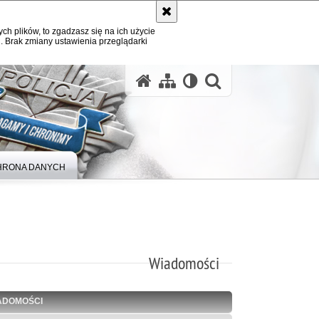
ych plików, to zgadzasz się na ich użycie
. Brak zmiany ustawienia przeglądarki
otwórz wysz
HRONA DANYCH
Wiadomości
ADOMOŚCI