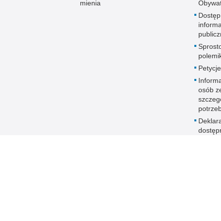
mienia
Obywat
Dostęp
informa
publicz
Sprost
polemik
Petycje
Informa
osób z
szczeg
potrze
Deklar
dostęp