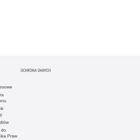
OCHRONA DANYCH
resowe
ra
onu
ik
y
diów
 do
ika Praw