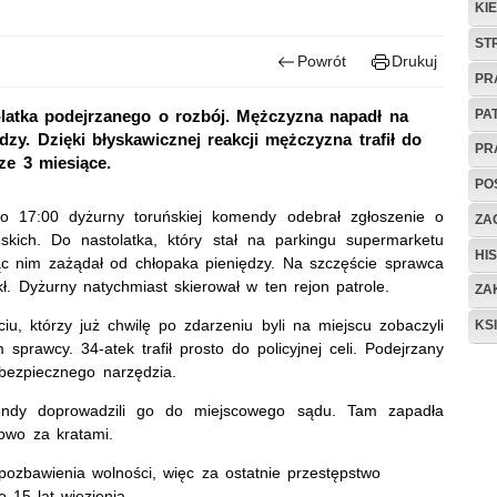
KI
ST
Powrót
Drukuj
PR
PA
-latka podejrzanego o rozbój. Mężczyzna napadł na
zy. Dzięki błyskawicznej reakcji mężczyzna trafił do
PR
sze 3 miesiące.
PO
ło 17:00 dyżurny toruńskiej komendy odebrał zgłoszenie o
ZAG
skich. Do nastolatka, który stał na parkingu supermarketu
HIS
ąc nim zażądał od chłopaka pieniędzy. Na szczęście sprawca
kł. Dyżurny natychmiast skierował w ten rejon patrole.
ZA
u, którzy już chwilę po zdarzeniu byli na miejscu zobaczyli
KS
rawcy. 34-atek trafił prosto do policyjnej celi. Podejrzany
iebezpiecznego narzędzia.
mendy doprowadzili go do miejscowego sądu. Tam zapadła
sowo za kratami.
 pozbawienia wolności, więc za ostatnie przestępstwo
 15 lat więzienia.