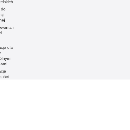
elskich
 do
cji
nej
owania i
i
cje dla
e
ólnymi
bami
acja
ności