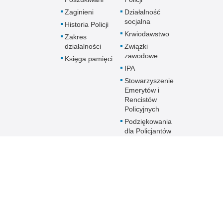
Zaginieni
Działalność
socjalna
Historia Policji
Krwiodawstwo
Zakres
działalności
Związki
zawodowe
Księga pamięci
IPA
Stowarzyszenie
Emerytów i
Rencistów
Policyjnych
Podziękowania
dla Policjantów
Program
profilaktyczny
Sztuka Wyboru
Przyszłość a Ty
Oddziały o profilu
mundurowym