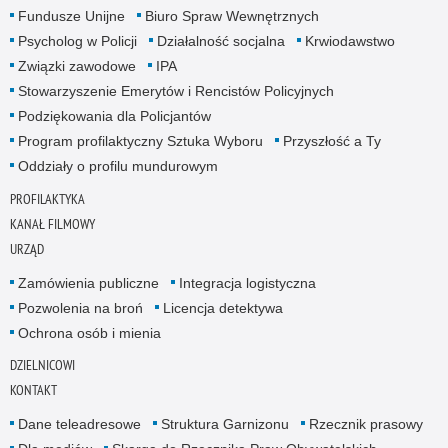
Fundusze Unijne
Biuro Spraw Wewnętrznych
Psycholog w Policji
Działalność socjalna
Krwiodawstwo
Związki zawodowe
IPA
Stowarzyszenie Emerytów i Rencistów Policyjnych
Podziękowania dla Policjantów
Program profilaktyczny Sztuka Wyboru
Przyszłość a Ty
Oddziały o profilu mundurowym
PROFILAKTYKA
KANAŁ FILMOWY
URZĄD
Zamówienia publiczne
Integracja logistyczna
Pozwolenia na broń
Licencja detektywa
Ochrona osób i mienia
DZIELNICOWI
KONTAKT
Dane teleadresowe
Struktura Garnizonu
Rzecznik prasowy