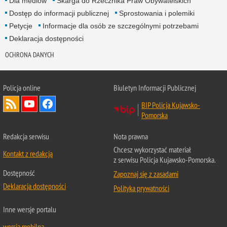
Dla mediów
Skarga do Rzecznika Praw Obywatelskich
Dostęp do informacji publicznej
Sprostowania i polemiki
Petycje
Informacje dla osób ze szczególnymi potrzebami
Deklaracja dostępności
OCHRONA DANYCH
Policja online
Biuletyn Informacji Publicznej
BIP Policja Kujawsko-
Pomorska
Redakcja serwisu
Nota prawna
Chcesz wykorzystać materiał
Kontakt z redakcją
z serwisu Policja Kujawsko-Pomorska.
Dostępność
Zapoznaj się z zasadami
Deklaracja dostępności
Polityka prywatności
Inne wersje portalu
wersja mobilna